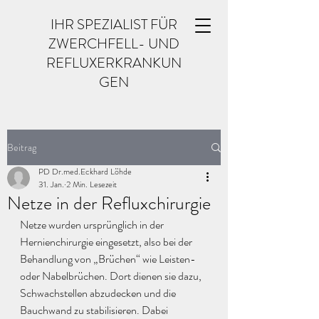
IHR SPEZIALIST FÜR
ZWERCHFELL- UND
REFLUXERKRANKUN
GEN
Beitrag
PD Dr.med.Eckhard Löhde
31. Jan.
2 Min. Lesezeit
Netze in der Refluxchirurgie
Netze wurden ursprünglich in der 
Hernienchirurgie eingesetzt, also bei der 
Behandlung von „Brüchen“ wie Leisten- 
oder Nabelbrüchen. Dort dienen sie dazu, 
Schwachstellen abzudecken und die 
Bauchwand zu stabilisieren. Dabei 