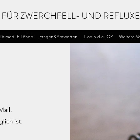
IST FÜR ZWERCHFELL- UND REFL
Dr.med. E.Löhde
Fragen&Antworten
L.oe.h.d.e.-OP
Weitere V
Mail.
lich ist.