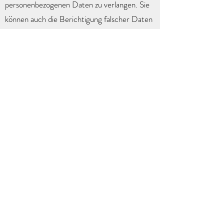
personenbezogenen Daten zu verlangen. Sie
können auch die Berichtigung falscher Daten
verlangen.
Darüber hinaus haben Sie jederzeit das
Recht, die vollständige Löschung Ihrer Daten,
die Einschränkung der Datenverarbeitung
und das Recht auf Datenübertragbarkeit zu
verlangen.
Die Verarbeitung Ihrer Daten erfolgt auf
Grundlage gesetzlicher Regelungen. In
Ausnahmefällen benötigen wir Ihre
Einwilligung. In solchen Fällen haben Sie das
Recht, Ihre Einwilligung für die zukünftige
Datenverarbeitung zu widerrufen.
Sie haben auch das Recht, sich bei der
zuständigen Datenschutzbehörde zu