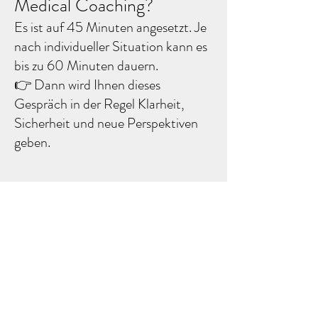
Medical Coaching?
Es ist auf
45 Minuten angesetzt. Je
nach individueller Situation kann es
bis zu 60 Minuten
dauern.​
👉 Dann wird Ihnen dieses
Gespräch in der Regel
Klarheit,
Sicherheit und neue Perspektiven
geben. ​​ ​
Kann ich meine Befunde
vorab zusenden?
Ja, das hilft sehr. Je vollständiger die
Unterlagen sind, desto genauer
kann ich die Situation beurteilen.
Senden Sie diese per Mail über