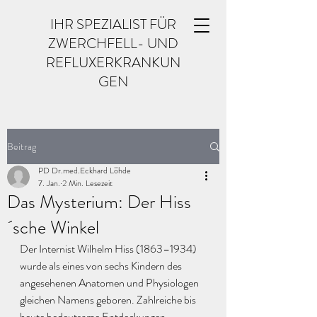
IHR SPEZIALIST FÜR
ZWERCHFELL- UND
REFLUXERKRANKUN
GEN
Beitrag
PD Dr.med.Eckhard Löhde
7. Jan.
2 Min. Lesezeit
Das Mysterium: Der Hiss
´sche Winkel
Der Internist Wilhelm Hiss (1863–1934) 
wurde als eines von sechs Kindern des 
angesehenen Anatomen und Physiologen 
gleichen Namens geboren. Zahlreiche bis 
heute bedeutsame Entdeckungen, 