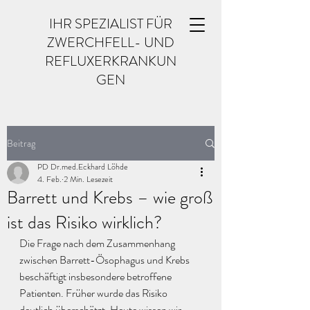
IHR SPEZIALIST FÜR
ZWERCHFELL- UND
REFLUXERKRANKUN
GEN
Beitrag
PD Dr.med.Eckhard Löhde
4. Feb.
2 Min. Lesezeit
Barrett und Krebs – wie groß
ist das Risiko wirklich?
Die Frage nach dem Zusammenhang 
zwischen Barrett-Ösophagus und Krebs 
beschäftigt insbesondere betroffene 
Patienten. Früher wurde das Risiko 
deutlich überschätzt. Heute wissen wir, 