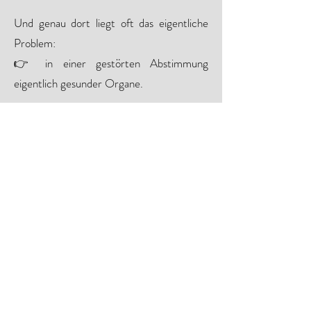
Und genau dort liegt oft das eigentliche
Problem:
👉 in einer gestörten Abstimmung
eigentlich gesunder Organe.
Was sich durch das Medical
Coaching ändert
Wir verbinden die Punkte.
In einem strukturierten, persönlichen
Gespräch bringen wir zusammen:
Ihre Beschwerden
Ihre Befunde
den Verlauf Ihrer Erkrankung